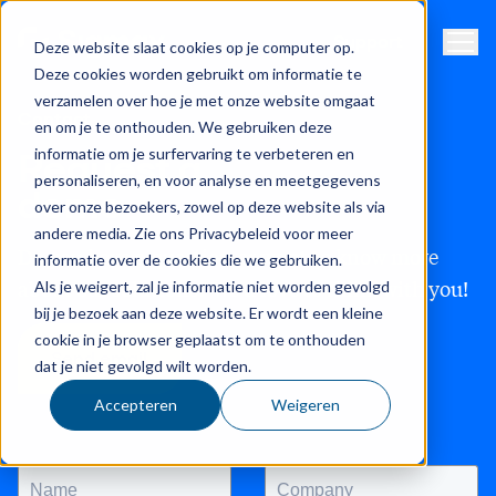
Navig
Support
Deze website slaat cookies op je computer op.
Deze cookies worden gebruikt om informatie te
verzamelen over hoe je met onze website omgaat
Contact
en om je te onthouden. We gebruiken deze
informatie om je surfervaring te verbeteren en
Request a
personaliseren, en voor analyse en meetgegevens
demo
over onze bezoekers, zowel op deze website als via
andere media. Zie ons Privacybeleid voor meer
Do you have a question or want to know more
informatie over de cookies die we gebruiken.
about our solutions? We'd love to think with you!
Als je weigert, zal je informatie niet worden gevolgd
bij je bezoek aan deze website. Er wordt een kleine
cookie in je browser geplaatst om te onthouden
Send email
dat je niet gevolgd wilt worden.
Accepteren
Weigeren