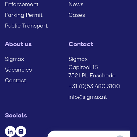
Enforcement
News
Parking Permit
Cases
Public Transport
About us
Contact
Sigmax
Sigmax
Capitool 13
Vacancies
7521 PL Enschede
Contact
+31 (0)53 480 3100
info@sigmax.nl
Socials
Visit our LinkedIn page
Visit our Instagram page