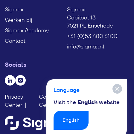
Sigmax
Sigmax
Capitool 13
Werken bij
7521 PL Enschede
Sigmax Academy
+31 (0)53 480 3100
Contact
info@sigmax.nl
Socials
Bezoek onze LinkedIn pagina
Bezoek onze Instagram pagina
Language
Privacy
Compliancy
Responsible
Visit the
English
website
Center
Center
Disclosure
English