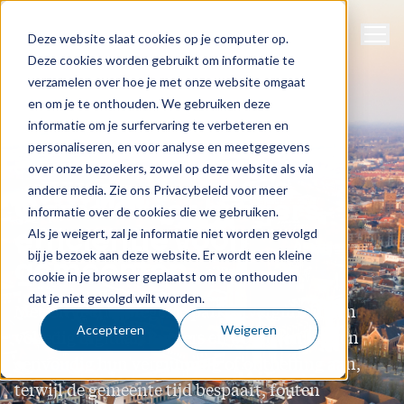
Naviga
Support
Deze website slaat cookies op je computer op.
Deze cookies worden gebruikt om informatie te
verzamelen over hoe je met onze website omgaat
en om je te onthouden. We gebruiken deze
informatie om je surfervaring te verbeteren en
personaliseren, en voor analyse en meetgegevens
CityPermit
over onze bezoekers, zowel op deze website als via
andere media. Zie ons Privacybeleid voor meer
Gemak voor burgers,
informatie over de cookies die we gebruiken.
efficiëntie voor
Als je weigert, zal je informatie niet worden gevolgd
bij je bezoek aan deze website. Er wordt een kleine
gemeenten
cookie in je browser geplaatst om te onthouden
dat je niet gevolgd wilt worden.
Met CityPermit regel je parkeervergunningen
Accepteren
Weigeren
volledig digitaal. Burgers en bedrijven vragen
eenvoudig hun vergunning of ontheffing aan,
terwijl de gemeente tijd bespaart, fouten