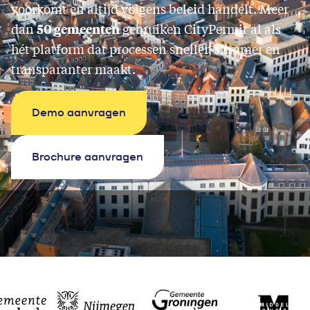
voorkomt en altijd volgens beleid handelt. Meer
dan
50 gemeenten
gebruiken CityPermit al als
hét platform dat processen sneller, slimmer en
transparanter maakt.
Demo aanvragen
Brochure aanvragen