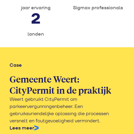
jaar ervaring
Sigmax professionals
2
landen
Case
Case
Gemeente Zaanstad:
Gemeente Weert:
CityPermit vergunningen
CityPermit in de praktijk
Gemeente Zaanstad digitaliseert parkeren met
Weert gebruikt CityPermit om
hulp van Sigmax, waardoor bewoners en bedrijven
parkeervergunningenbeheer. Een
parkeerzaken eenvoudig online of telefonisch
gebruiksvriendelijke oplossing die processen
kunnen regelen.
versnelt en foutgevoeligheid vermindert.
Lees meer
Lees meer