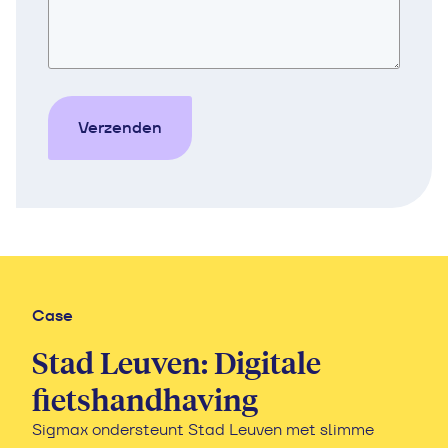
Verzenden
Case
Case
Case
Gemeente Utrecht:
Stad Leuven: Digitale
Gemeente Amsterdam:
Fietshandhaving
fietshandhaving
Fietshandhaving
Sigmax ondersteunt Utrecht bij digitale
Sigmax ondersteunt Stad Leuven met slimme
De gemeente Amsterdam heeft het proces van