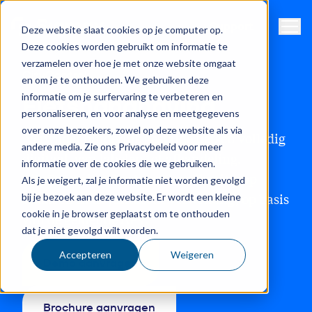
Naviga
Support
Deze website slaat cookies op je computer op.
Deze cookies worden gebruikt om informatie te
verzamelen over hoe je met onze website omgaat
CityControl
en om je te onthouden. We gebruiken deze
informatie om je surfervaring te verbeteren en
Fietshandhaving
personaliseren, en voor analyse en meetgegevens
over onze bezoekers, zowel op deze website als via
Verwijder hinderlijk gestalde fietsen volledig
andere media. Zie ons Privacybeleid voor meer
digitaal, van labelen tot afhandeling.
informatie over de cookies die we gebruiken.
CityControl ondersteunt handhaving op
Als je weigert, zal je informatie niet worden gevolgd
bij je bezoek aan deze website. Er wordt een kleine
straat én in de juridische verwerking, op basis
cookie in je browser geplaatst om te onthouden
van de geldende APV.
dat je niet gevolgd wilt worden.
Accepteren
Weigeren
Demo aanvragen
Brochure aanvragen