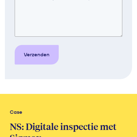
Verzenden
Case
Case
Arriva: Mobiele OV-
NS: Digitale inspectie met