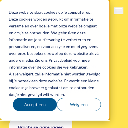
Naviga
Support
Deze website slaat cookies op je computer op.
Deze cookies worden gebruikt om informatie te
verzamelen over hoe je met onze website omgaat
OVPocket
en om je te onthouden. We gebruiken deze
informatie om je surfervaring te verbeteren en
Handhaven in het
personaliseren, en voor analyse en meetgegevens
openbaar vervoer
over onze bezoekers, zowel op deze website als via
andere media. Zie ons Privacybeleid voor meer
Met OVPocket voeren controleurs en
informatie over de cookies die we gebruiken.
handhavers hun werk digitaal, snel en
Als je weigert, zal je informatie niet worden gevolgd
bij je bezoek aan deze website. Er wordt een kleine
zorgvuldig uit. Van vervoersbewijzen
cookie in je browser geplaatst om te onthouden
controleren tot incidenten vastleggen.
dat je niet gevolgd wilt worden.
Accepteren
Weigeren
Demo aanvragen
Brochure aanvragen