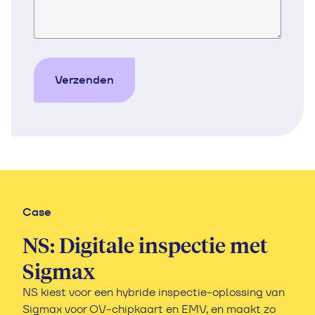
Verzenden
Case
Case
Arriva: Mobiele OV-
NS: Digitale inspectie met
inspectie
Sigmax
Arriva boa's gebruiken OVPocket software van
NS kiest voor een hybride inspectie-oplossing van
Sigmax voor efficiënte handhaving en controle in
Sigmax voor OV-chipkaart en EMV, en maakt zo