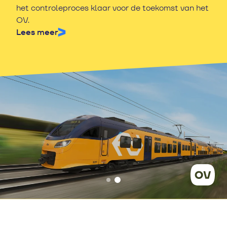
het OV, inclusief beboeten en proces-verbalen
het controleproces klaar voor de toekomst van het
opmaken.
OV.
Lees meer
Lees meer