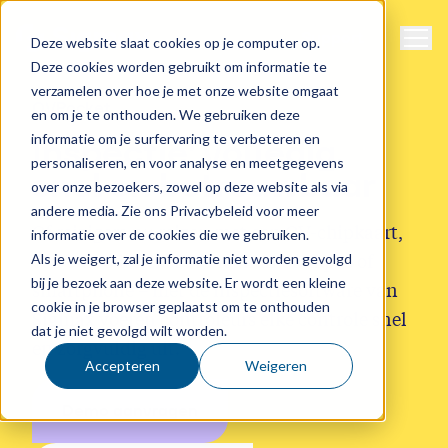
Naviga
Support
Deze website slaat cookies op je computer op.
Deze cookies worden gebruikt om informatie te
verzamelen over hoe je met onze website omgaat
OVPocket
en om je te onthouden. We gebruiken deze
informatie om je surfervaring te verbeteren en
Inspectie: volledig,
personaliseren, en voor analyse en meetgegevens
snel en betrouwbaar
over onze bezoekers, zowel op deze website als via
andere media. Zie ons Privacybeleid voor meer
Of reizigers nu reizen met een OV-chipkaart,
informatie over de cookies die we gebruiken.
een barcodeticket of met hun bankpas of
Als je weigert, zal je informatie niet worden gevolgd
bij je bezoek aan deze website. Er wordt een kleine
smartphone – met de inspectiesoftware van
cookie in je browser geplaatst om te onthouden
Sigmax voeren controleurs elke controle snel
dat je niet gevolgd wilt worden.
en zorgvuldig uit.
Accepteren
Weigeren
Demo aanvragen