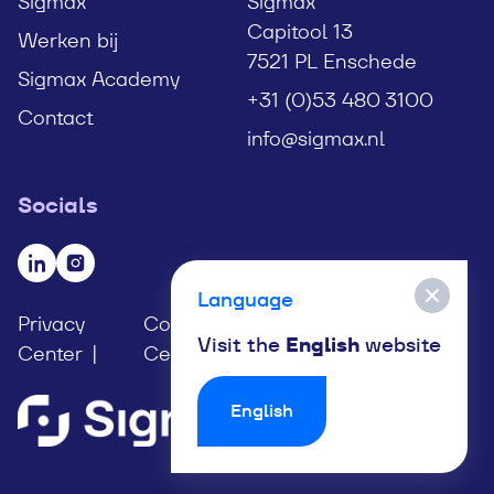
Sigmax
Sigmax
Capitool 13
Werken bij
7521 PL Enschede
Sigmax Academy
+31 (0)53 480 3100
Contact
info@sigmax.nl
Socials
Bezoek onze LinkedIn pagina
Bezoek onze Instagram pagina
Language
Privacy
Compliancy
Responsible
Visit the
English
website
Center
Center
Disclosure
English