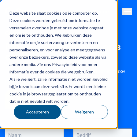
Naviga
Support
Deze website slaat cookies op je computer op.
Deze cookies worden gebruikt om informatie te
verzamelen over hoe je met onze website omgaat
Contact
en om je te onthouden. We gebruiken deze
informatie om je surfervaring te verbeteren en
Neem contact met ons
personaliseren, en voor analyse en meetgegevens
op
over onze bezoekers, zowel op deze website als via
andere media. Zie ons Privacybeleid voor meer
Heb je een vraag of wil je meer weten over onze
informatie over de cookies die we gebruiken.
oplossingen? We denken graag met je mee!
Als je weigert, zal je informatie niet worden gevolgd
bij je bezoek aan deze website. Er wordt een kleine
cookie in je browser geplaatst om te onthouden
E-mail sturen
dat je niet gevolgd wilt worden.
Accepteren
Weigeren