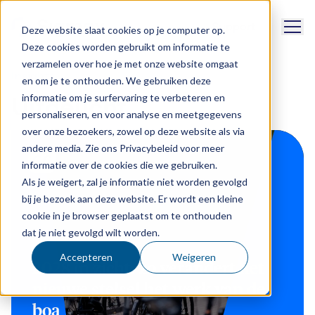
Naviga
Support
Deze website slaat cookies op je computer op.
Deze cookies worden gebruikt om informatie te
verzamelen over hoe je met onze website omgaat
Insights
en om je te onthouden. We gebruiken deze
informatie om je surfervaring te verbeteren en
Uitgelicht
personaliseren, en voor analyse en meetgegevens
over onze bezoekers, zowel op deze website als via
andere media. Zie ons Privacybeleid voor meer
informatie over de cookies die we gebruiken.
Als je weigert, zal je informatie niet worden gevolgd
bij je bezoek aan deze website. Er wordt een kleine
cookie in je browser geplaatst om te onthouden
dat je niet gevolgd wilt worden.
25 februari 2026
Accepteren
Weigeren
2028 in zicht: zo verandert het
nieuwe stelsel het werk van de
boa