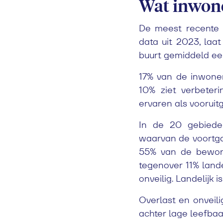
Wat inwone
De meest recente
data uit 2023, laa
buurt gemiddeld een
17% van de inwoner
10% ziet verbeter
ervaren als vooruit
In de 20 gebied
waarvan de voortgan
55% van de bewone
tegenover 11% lande
onveilig. Landelijk
Overlast en onveili
achter lage leefba