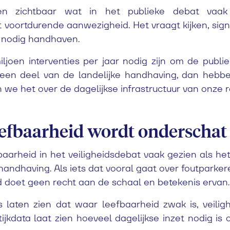
en zichtbaar wat in het publieke debat vaak on
 voortdurende aanwezigheid. Het vraagt kijken, sig
 nodig handhaven.
joen interventies per jaar nodig zijn om de publie
 een deel van de landelijke handhaving, dan hebb
 we het over de dagelijkse infrastructuur van onze 
efbaarheid wordt onderschat
aarheid in het veiligheidsdebat vaak gezien als he
mhandhaving. Als iets dat vooral gaat over foutparker
 doet geen recht aan de schaal en betekenis ervan.
rs laten zien dat waar leefbaarheid zwak is, veili
tijkdata laat zien hoeveel dagelijkse inzet nodig is