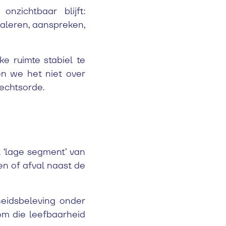
zichtbaar blijft:
naleren, aanspreken,
ke ruimte stabiel te
en we het niet over
rechtsorde.
t ‘lage segment’ van
en of afval naast de
gheidsbeleving onder
 om die leefbaarheid