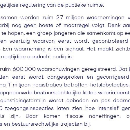
gelijkse regulering van de publieke ruimte.
samen werden ruim 2,7 miljoen waarnemingen vas
arbij nog geen boete of maatregel volgt. Denk aa
op te hopen, een groep jongeren die samenkomt op e
een voertuig waarvan eerst wordt gecontroleerd
is. Een waarneming is een signaal. Het maakt zich
oegtijdige aandacht nodig is.
ruim 600.000 waarschuwingen geregistreerd. Dat b
allen eerst wordt aangesproken en gecorrigeerd
na 1 miljoen registraties betroffen fietslabelacties
 opgebouwde bestuursrechtelijke keten waarin eers
gunstigingstermijn wordt geboden en pas daarna
toegangsinspecties laten zien hoe intensief ge
ls zijn. Daar komen fiscale naheffingen, c
en bestuursrechtelijke trajecten bij.