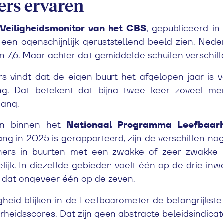
rs ervaren
Veiligheidsmonitor van het CBS
, gepubliceerd i
t een ogenschijnlijk geruststellend beeld zien. Ned
 7,6. Maar achter dat gemiddelde schuilen verschill
s vindt dat de eigen buurt het afgelopen jaar is ve
ing. Dat betekent dat bijna twee keer zoveel me
gang.
en binnen het
Nationaal Programma Leefbaarhe
g in 2025 is gerapporteerd, zijn de verschillen no
rs in buurten met een zwakke of zeer zwakke l
lijk. In diezelfde gebieden voelt één op de drie in
 is dat ongeveer één op de zeven.
gheid blijken in de Leefbaarometer de belangrijkst
arheidsscores.
Dat zijn geen abstracte beleidsindicat