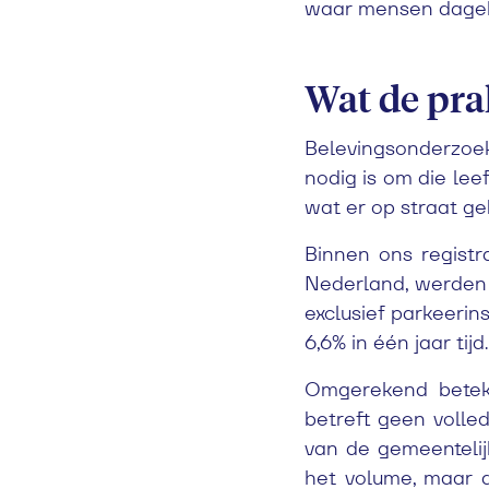
waar mensen dageli
Wat de prak
Belevingsonderzoek
nodig is om die le
wat er op straat ge
Binnen ons registr
Nederland, werden i
exclusief parkeerin
6,6% in één jaar tijd.
Omgerekend betek
betreft geen volled
van de gemeentelij
het volume, maar d