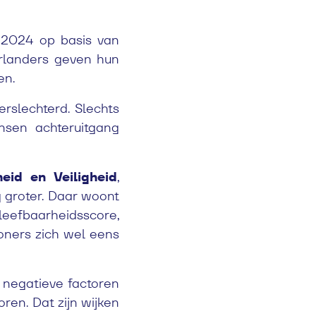
n 2024 op basis van
erlanders geven hun
en.
rslechterd. Slechts
nsen achteruitgang
id en Veiligheid
,
g groter. Daar woont
eefbaarheidsscore,
woners zich wel eens
e negatieve factoren
oren. Dat zijn wijken