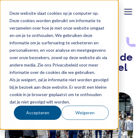
Naviga
Support
Deze website slaat cookies op je computer op.
Deze cookies worden gebruikt om informatie te
verzamelen over hoe je met onze website omgaat
News
en om je te onthouden. We gebruiken deze
informatie om je surfervaring te verbeteren en
Hoe miljoenen
personaliseren, en voor analyse en meetgegevens
interventies van boa’s de
over onze bezoekers, zowel op deze website als via
publieke ruimte stabiel
andere media. Zie ons Privacybeleid voor meer
informatie over de cookies die we gebruiken.
houden
Als je weigert, zal je informatie niet worden gevolgd
bij je bezoek aan deze website. Er wordt een kleine
cookie in je browser geplaatst om te onthouden
dat je niet gevolgd wilt worden.
Accepteren
Weigeren