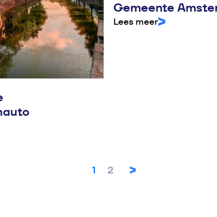
Gemeente Amster
Lees meer
e
nauto
1
2