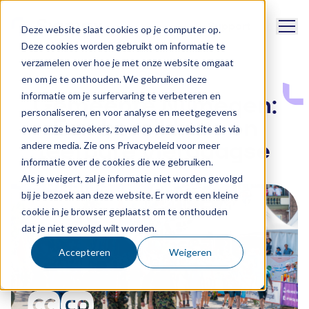
Naviga
Support
Deze website slaat cookies op je computer op.
Deze cookies worden gebruikt om informatie te
verzamelen over hoe je met onze website omgaat
Cases
en om je te onthouden. We gebruiken deze
informatie om je surfervaring te verbeteren en
Gemeente Nijmegen:
personaliseren, en voor analyse en meetgegevens
Een bereikbare en
over onze bezoekers, zowel op deze website als via
leefbare Vierdaagse
andere media. Zie ons Privacybeleid voor meer
informatie over de cookies die we gebruiken.
Als je weigert, zal je informatie niet worden gevolgd
bij je bezoek aan deze website. Er wordt een kleine
cookie in je browser geplaatst om te onthouden
dat je niet gevolgd wilt worden.
Accepteren
Weigeren