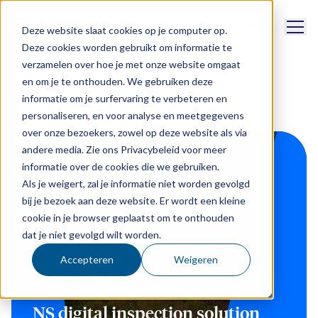
Navig
Support
Deze website slaat cookies op je computer op.
Deze cookies worden gebruikt om informatie te
verzamelen over hoe je met onze website omgaat
News
en om je te onthouden. We gebruiken deze
informatie om je surfervaring te verbeteren en
Featured articles
personaliseren, en voor analyse en meetgegevens
over onze bezoekers, zowel op deze website als via
andere media. Zie ons Privacybeleid voor meer
informatie over de cookies die we gebruiken.
Als je weigert, zal je informatie niet worden gevolgd
bij je bezoek aan deze website. Er wordt een kleine
cookie in je browser geplaatst om te onthouden
dat je niet gevolgd wilt worden.
Accepteren
Weigeren
23 March 2026
NS digital inspection solution