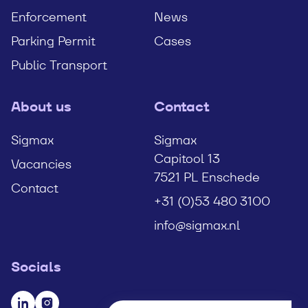
Enforcement
News
Parking Permit
Cases
Public Transport
About us
Contact
Sigmax
Sigmax
Capitool 13
Vacancies
7521 PL Enschede
Contact
+31 (0)53 480 3100
info@sigmax.nl
Socials
Visit our LinkedIn page
Visit our Instagram page