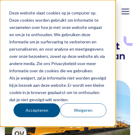
Naviga
Support
Deze website slaat cookies op je computer op.
Deze cookies worden gebruikt om informatie te
verzamelen over hoe je met onze website omgaat
News
en om je te onthouden. We gebruiken deze
informatie om je surfervaring te verbeteren en
Vervoerders live met
personaliseren, en voor analyse en meetgegevens
inspectieoplossing van
over onze bezoekers, zowel op deze website als via
Sigmax
andere media. Zie ons Privacybeleid voor meer
informatie over de cookies die we gebruiken.
Als je weigert, zal je informatie niet worden gevolgd
bij je bezoek aan deze website. Er wordt een kleine
cookie in je browser geplaatst om te onthouden
dat je niet gevolgd wilt worden.
Accepteren
Weigeren