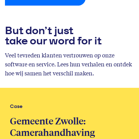
But don’t just
take our word for it
Veel tevreden klanten vertrouwen op onze
software en service. Lees hun verhalen en ontdek
hoe wij samen het verschil maken.
Case
Case
Case
Case
Gemeente Zaanstad:
Gemeente Zwolle:
Gemeente Utrecht:
NS: Digitale inspectie met
CityPermit vergunningen
Camerahandhaving
Camerahandhaving
Sigmax